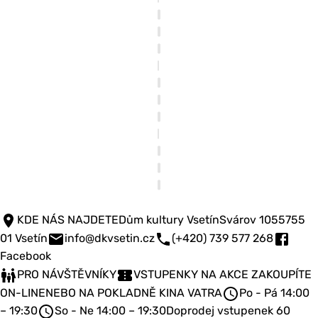
KDE NÁS NAJDETE
Dům kultury Vsetín
Svárov 1055
755
01 Vsetín
info@dkvsetin.cz
(+420) 739 577 268
Facebook
PRO NÁVŠTĚVNÍKY
VSTUPENKY NA AKCE ZAKOUPÍTE
ON-LINE
NEBO NA POKLADNĚ KINA VATRA
Po - Pá 14:00
– 19:30
So - Ne 14:00 – 19:30
Doprodej vstupenek 60