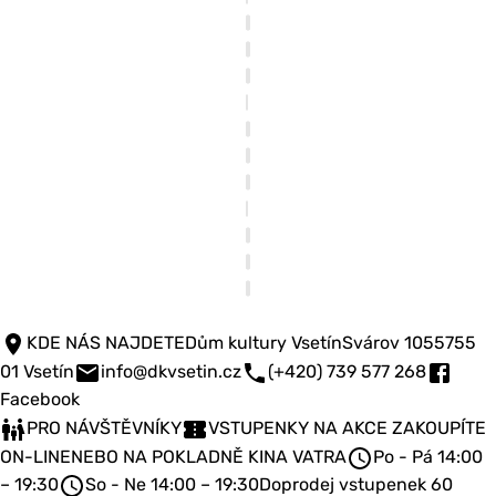
KDE NÁS NAJDETE
Dům kultury Vsetín
Svárov 1055
755
01 Vsetín
info@dkvsetin.cz
(+420) 739 577 268
Facebook
PRO NÁVŠTĚVNÍKY
VSTUPENKY NA AKCE ZAKOUPÍTE
ON-LINE
NEBO NA POKLADNĚ KINA VATRA
Po - Pá 14:00
– 19:30
So - Ne 14:00 – 19:30
Doprodej vstupenek 60