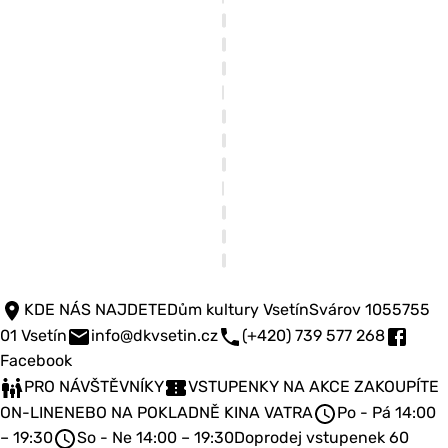
KDE NÁS NAJDETE
Dům kultury Vsetín
Svárov 1055
755
01 Vsetín
info@dkvsetin.cz
(+420) 739 577 268
Facebook
PRO NÁVŠTĚVNÍKY
VSTUPENKY NA AKCE ZAKOUPÍTE
ON-LINE
NEBO NA POKLADNĚ KINA VATRA
Po - Pá 14:00
– 19:30
So - Ne 14:00 – 19:30
Doprodej vstupenek 60