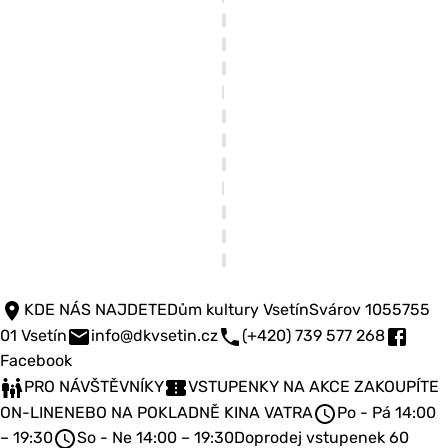
KDE NÁS NAJDETE
Dům kultury Vsetín
Svárov 1055
755
01 Vsetín
info@dkvsetin.cz
(+420) 739 577 268
Facebook
PRO NÁVŠTĚVNÍKY
VSTUPENKY NA AKCE ZAKOUPÍTE
ON-LINE
NEBO NA POKLADNĚ KINA VATRA
Po - Pá 14:00
– 19:30
So - Ne 14:00 – 19:30
Doprodej vstupenek 60